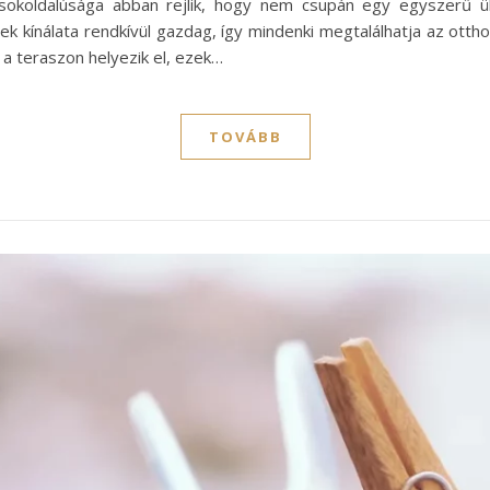
l sokoldalúsága abban rejlik, hogy nem csupán egy egyszerű ü
 kínálata rendkívül gazdag, így mindenki megtalálhatja az otthon
 a teraszon helyezik el, ezek…
TOVÁBB