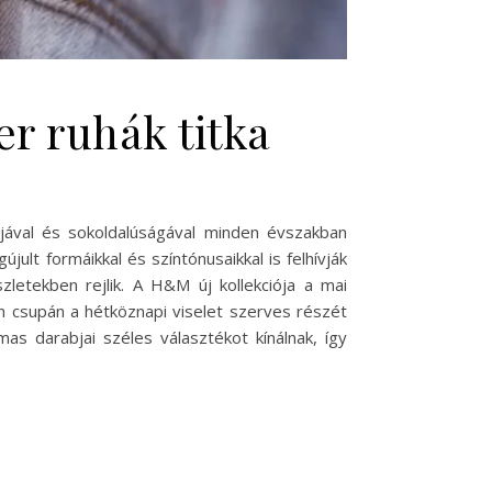
r ruhák titka
iájával és sokoldalúságával minden évszakban
lt formáikkal és színtónusaikkal is felhívják
letekben rejlik. A H&M új kollekciója a mai
m csupán a hétköznapi viselet szerves részét
as darabjai széles választékot kínálnak, így