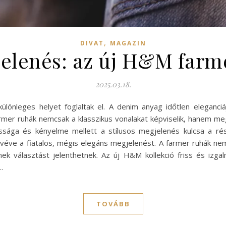
,
DIVAT
MAGAZIN
jelenés: az új H&M farme
2025.03.18.
különleges helyet foglaltak el. A denim anyag időtlen eleganc
er ruhák nemcsak a klasszikus vonalakat képviselik, hanem megúju
sága és kényelme mellett a stílusos megjelenés kulcsa a rész
véve a fiatalos, mégis elegáns megjelenést. A farmer ruhák ne
ek választást jelenthetnek. Az új H&M kollekció friss és izgalm
…
TOVÁBB