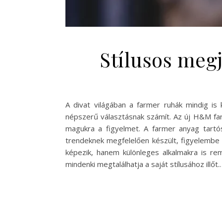
Stílusos meg
A divat világában a farmer ruhák mindig is 
népszerű választásnak számít. Az új H&M farm
magukra a figyelmet. A farmer anyag tartós
trendeknek megfelelően készült, figyelembe 
képezik, hanem különleges alkalmakra is rem
mindenki megtalálhatja a saját stílusához illőt.