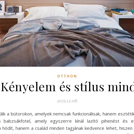
OTTHON
 Kényelem és stílus mi
2025.12.08.
ik a bútorokon, amelyek nemcsak funkcionálisak, hanem esztétik
abzsákfotel, amely egyszerre kínál lazító pihenést és e
 hódít, hanem a család minden tagjának kedvence lehet, hiszen 