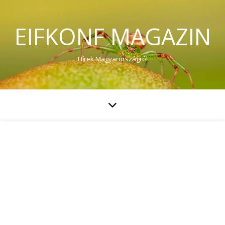
EIFKONF MAGAZIN
Hírek Magyarországról