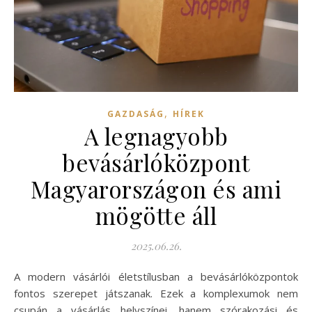
,
GAZDASÁG
HÍREK
A legnagyobb
bevásárlóközpont
Magyarországon és ami
mögötte áll
2025.06.26.
A modern vásárlói életstílusban a bevásárlóközpontok
fontos szerepet játszanak. Ezek a komplexumok nem
csupán a vásárlás helyszínei, hanem szórakozási és