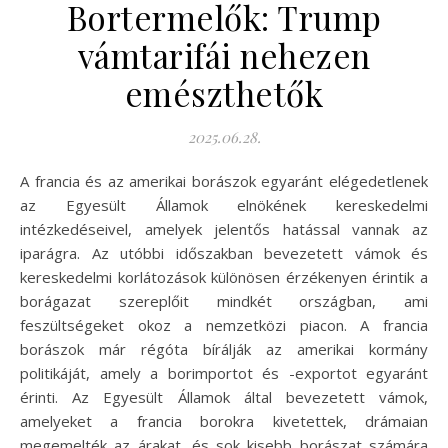
Bortermelők: Trump
vámtarifái nehezen
emészthetők
2025.06.28.
A francia és az amerikai borászok egyaránt elégedetlenek
az Egyesült Államok elnökének kereskedelmi
intézkedéseivel, amelyek jelentős hatással vannak az
iparágra. Az utóbbi időszakban bevezetett vámok és
kereskedelmi korlátozások különösen érzékenyen érintik a
borágazat szereplőit mindkét országban, ami
feszültségeket okoz a nemzetközi piacon. A francia
borászok már régóta bírálják az amerikai kormány
politikáját, amely a borimportot és -exportot egyaránt
érinti. Az Egyesült Államok által bevezetett vámok,
amelyeket a francia borokra kivetettek, drámaian
megemelték az árakat, és sok kisebb borászat számára