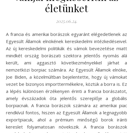
életünket
2025.06.24.
A francia és amerikai borászok egyaránt elégedetlenek az
Egyesült Államok elnökének kereskedelmi intézkedéseivel.
Az új kereskedelmi politikák és vámok bevezetése miatt
mindkét ország borászati szektora jelentős nyomás alá
került, ami aggasztó következményekkel járhat a
nemzetközi borpiac számára. Az Egyesült Államok elnöke,
Joe Biden, a közelmúltban bejelentette, hogy új vámokat
vezet be bizonyos importtermékekre, köztük a borra is. Ez
a lépés különösen érzékenyen érinti a francia borászatot,
amely évszázadok óta jelentős szereplője a globális
borpiacnak. A francia borászok számára az amerikai piac
rendkívül fontos, hiszen az Egyesült Államok a legnagyobb
exportpiacuk, ahol a prémium minőségű borok iránti
kereslet folyamatosan növekszik. A francia borászok