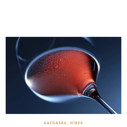
,
GAZDASÁG
HÍREK