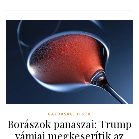
,
GAZDASÁG
HÍREK
Borászok panaszai: Trump
vámjai megkeserítik az