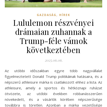
,
GAZDASÁG
HÍREK
Lululemon részvényei
drámaian zuhannak a
Trump-féle vámok
következtében
2025.06.06.
Az utóbbi időszakban egyre több nagyvállalat
figyelmeztetett Donald Trump politikáinak hatásaira, és a
népszerű athleisure márka is csatlakozott ehhez a lista. Az
athleisure, amely a sportos és hétköznapi ruházat
ötvözete, az utóbbi években robbanásszerűen
növekedett, és a vásárlók körében népszerűsége
továbbra is töretlen. Azonban a márka vezetősége