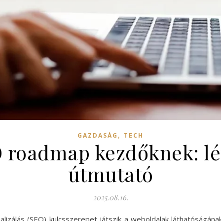
,
GAZDASÁG
TECH
 roadmap kezdőknek: lép
útmutató
2025.08.16.
malizálás (SEO) kulcsszerepet játszik a weboldalak láthatóságá