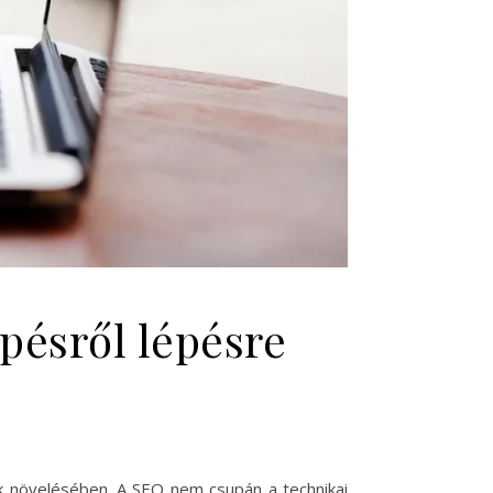
ésről lépésre
nak növelésében. A SEO nem csupán a technikai