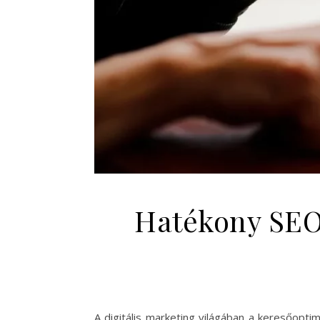
Hatékony SEO
A digitális marketing világában a keresőopti