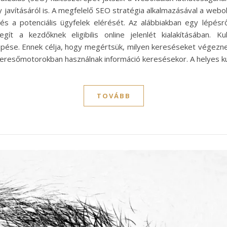
 javításáról is. A megfelelő SEO stratégia alkalmazásával a webol
 és a potenciális ügyfelek elérését. Az alábbiakban egy lépés
ít a kezdőknek eligibilis online jelenlét kialakításában. 
pése. Ennek célja, hogy megértsük, milyen kereséseket végeznek
keresőmotorokban használnak információ keresésekor. A helyes k
TOVÁBB