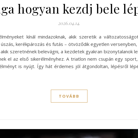
lága hogyan kezdj bele lé
2026.04.14.
 élményeket kínál mindazoknak, akik szeretik a változatosság
zás, kerékpározás és futás – ötvöződik egyetlen versenyben, í
, akik szeretnének belevágni, a kezdetek gyakran bizonytalanok l
k el az első sikerélményhez. A triatlon nem csupán egy sport,
lményt is nyújt. Így hát érdemes jól átgondoltan, lépésről lé
TOVÁBB