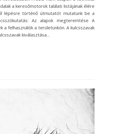
dalak a keresőmotorok találati listájának élére
ről lépésre történő útmutatót mutatunk be a
Kulcsszókutatás: Az alapok megteremtése A
 a felhasználók a területünkön. A kulcsszavak
ulcsszavak kiválasztása…