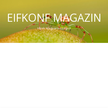
EIFKONF MAGAZIN
Hírek Magyarországról