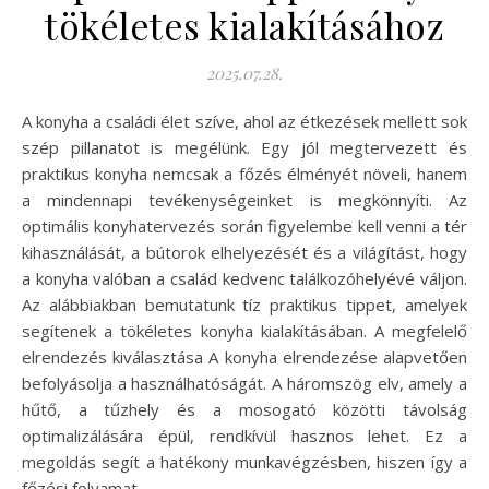
tökéletes kialakításához
2025.07.28.
A konyha a családi élet szíve, ahol az étkezések mellett sok
szép pillanatot is megélünk. Egy jól megtervezett és
praktikus konyha nemcsak a főzés élményét növeli, hanem
a mindennapi tevékenységeinket is megkönnyíti. Az
optimális konyhatervezés során figyelembe kell venni a tér
kihasználását, a bútorok elhelyezését és a világítást, hogy
a konyha valóban a család kedvenc találkozóhelyévé váljon.
Az alábbiakban bemutatunk tíz praktikus tippet, amelyek
segítenek a tökéletes konyha kialakításában. A megfelelő
elrendezés kiválasztása A konyha elrendezése alapvetően
befolyásolja a használhatóságát. A háromszög elv, amely a
hűtő, a tűzhely és a mosogató közötti távolság
optimalizálására épül, rendkívül hasznos lehet. Ez a
megoldás segít a hatékony munkavégzésben, hiszen így a
főzési folyamat…