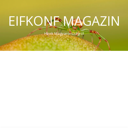
EIFKONF MAGAZIN
Hírek Magyarországról