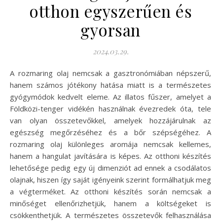
otthon egyszerűen és
gyorsan
2024.03.29.
A rozmaring olaj nemcsak a gasztronómiában népszerű,
hanem számos jótékony hatása miatt is a természetes
gyógymódok kedvelt eleme. Az illatos fűszer, amelyet a
Földközi-tenger vidékén használnak évezredek óta, tele
van olyan összetevőkkel, amelyek hozzájárulnak az
egészség megőrzéséhez és a bőr szépségéhez. A
rozmaring olaj különleges aromája nemcsak kellemes,
hanem a hangulat javítására is képes. Az otthoni készítés
lehetősége pedig egy új dimenziót ad ennek a csodálatos
olajnak, hiszen így saját igényeink szerint formálhatjuk meg
a végterméket. Az otthoni készítés során nemcsak a
minőséget ellenőrizhetjük, hanem a költségeket is
csökkenthetjük. A természetes összetevők felhasználása