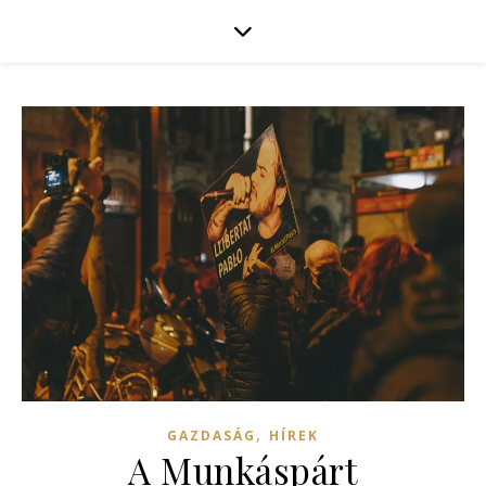
,
GAZDASÁG
HÍREK
A Munkáspárt