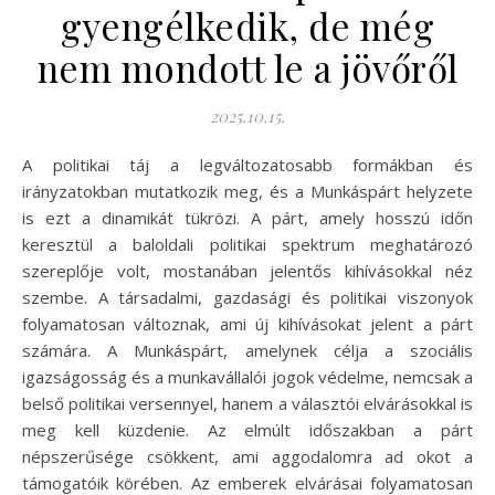
gyengélkedik, de még
nem mondott le a jövőről
2025.10.15.
A politikai táj a legváltozatosabb formákban és
irányzatokban mutatkozik meg, és a Munkáspárt helyzete
is ezt a dinamikát tükrözi. A párt, amely hosszú időn
keresztül a baloldali politikai spektrum meghatározó
szereplője volt, mostanában jelentős kihívásokkal néz
szembe. A társadalmi, gazdasági és politikai viszonyok
folyamatosan változnak, ami új kihívásokat jelent a párt
számára. A Munkáspárt, amelynek célja a szociális
igazságosság és a munkavállalói jogok védelme, nemcsak a
belső politikai versennyel, hanem a választói elvárásokkal is
meg kell küzdenie. Az elmúlt időszakban a párt
népszerűsége csökkent, ami aggodalomra ad okot a
támogatóik körében. Az emberek elvárásai folyamatosan