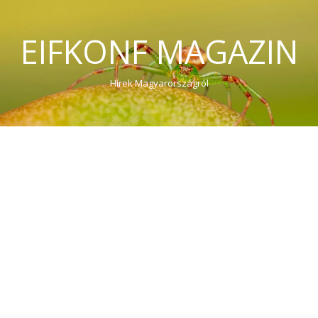
EIFKONF MAGAZIN
Hírek Magyarországról