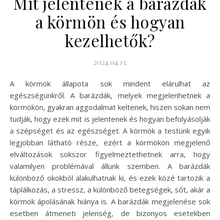
Mit jelentenek a barázdák
a körmön és hogyan
kezelhetők?
2024.04.15.
A körmök állapota sok mindent elárulhat az
egészségünkről. A barázdák, melyek megjelenhetnek a
körmökön, gyakran aggodalmat keltenek, hiszen sokan nem
tudják, hogy ezek mit is jelentenek és hogyan befolyásolják
a szépséget és az egészséget. A körmök a testünk egyik
legjobban látható része, ezért a körmökön megjelenő
elváltozások sokszor figyelmeztethetnek arra, hogy
valamilyen problémával állunk szemben. A barázdák
különböző okokból alakulhatnak ki, és ezek közé tartozik a
táplálkozás, a stressz, a különböző betegségek, sőt, akár a
körmök ápolásának hiánya is. A barázdák megjelenése sok
esetben átmeneti jelenség, de bizonyos esetekben