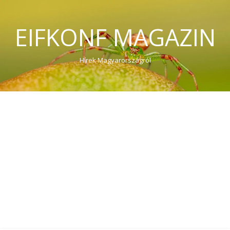
EIFKONF MAGAZIN
Hírek Magyarországról