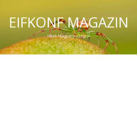
EIFKONF MAGAZIN
Hírek Magyarországról