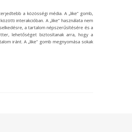
lterjedtebb a közösségi média. A „like” gomb,
közötti interakcióban. A „like” használata nem
selkedésre, a tartalom népszerűsítésére és a
ter, lehetőséget biztosítanak arra, hogy a
talom iránt. A „like” gomb megnyomása sokak