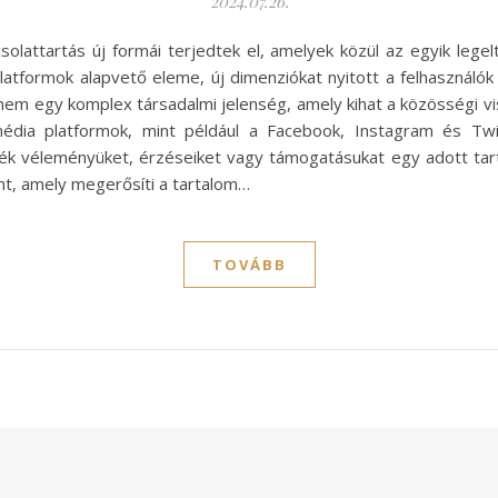
2024.07.26.
csolattartás új formái terjedtek el, amelyek közül az egyik lege
platformok alapvető eleme, új dimenziókat nyitott a felhasználók 
nem egy komplex társadalmi jelenség, amely kihat a közösségi vi
édia platformok, mint például a Facebook, Instagram és Twit
zék véleményüket, érzéseiket vagy támogatásukat egy adott tar
nt, amely megerősíti a tartalom…
TOVÁBB