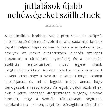
juttatások újabb
nehézségeket szülhetnek
2025.06.15.
A közelmúltban kirobbant vita a jóléti rendszer jövőjéről
szélesebb körű dilemmát vetett fel a társadalmi juttatások
tágabb céljával kapcsolatban. A jóléti állam intézményei,
amelyek az elmúlt évtizedekben jelentős szerepet
játszottak a társadalmi egyenlőség és a gazdasági
stabilitás fenntartásában, most egyre inkább
megkérdőjeleződnek. Az emberek különböző nézeteket
vallanak arról, hogy a szociális juttatások milyen célokat
szolgáljanak, és mi a legjobb módja annak, hogy
támogassák a rászorulókat. Az egyik oldalon azok állnak,
akik a jóléti rendszer kiterjesztését sürgetik, érvelve
amellett, hogy a szociális támogatások segítenek
csökkenteni a szegénységet és elősegítik a társadalmi