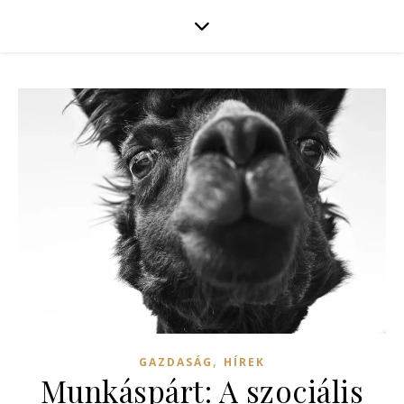
,
GAZDASÁG
HÍREK
Munkáspárt: A szociális