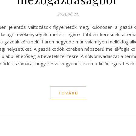
2025.06.23.
en jelentős változások figyelhetők meg, különösen a gazdál
sági tevékenységek mellett egyre többen keresnek alternatí
n a gazdák körülbelül háromnegyede már valamilyen mellékfoglalk
gi helyzetüket. A gazdálkodók körében népszerű mellékfoglalk
újabb lehetőség a bevételszerzésre. A sólyomvadászat a termés
eklődők számára, hogy részt vegyenek ezen a különleges tevék
TOVÁBB