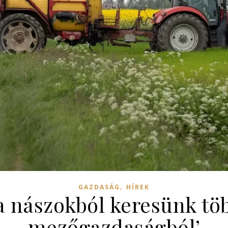
,
GAZDASÁG
HÍREK
a nászokból keresünk töb
mezőgazdaságból’