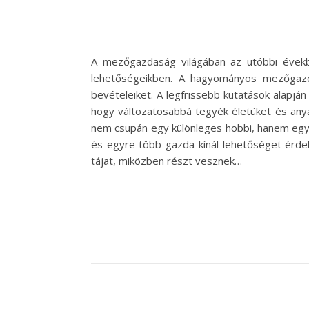
A mezőgazdaság világában az utóbbi évekb
lehetőségeikben. A hagyományos mezőgazda
bevételeiket. A legfrissebb kutatások alapjá
hogy változatosabbá tegyék életüket és anya
nem csupán egy különleges hobbi, hanem egy 
és egyre több gazda kínál lehetőséget érd
tájat, miközben részt vesznek…