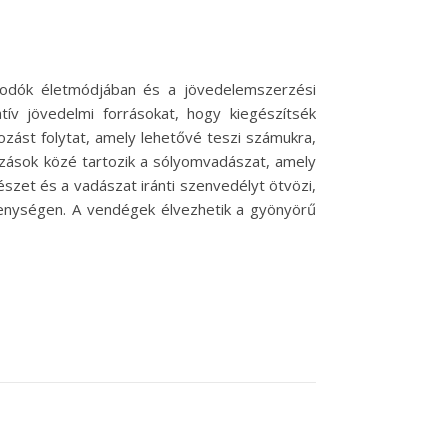
kodók életmódjában és a jövedelemszerzési
v jövedelmi forrásokat, hogy kiegészítsék
ozást folytat, amely lehetővé teszi számukra,
ozások közé tartozik a sólyomvadászat, amely
zet és a vadászat iránti szenvedélyt ötvözi,
enységen. A vendégek élvezhetik a gyönyörű