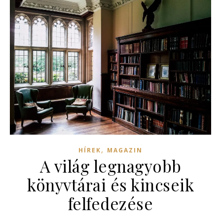
,
HÍREK
MAGAZIN
A világ legnagyobb
könyvtárai és kincseik
felfedezése