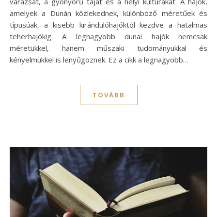
varázsát, a gyönyörű tájat és a helyi kultúrákat. A hajók,
amelyek a Dunán közlekednek, különböző méretűek és
típusúak, a kisebb kirándulóhajóktól kezdve a hatalmas
teherhajókig. A legnagyobb dunai hajók nemcsak
méretükkel, hanem műszaki tudományukkal és
kényelmükkel is lenyűgöznek. Ez a cikk a legnagyobb…
TOVÁBB