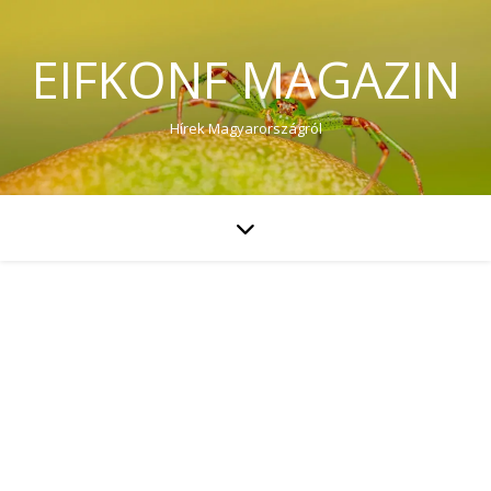
EIFKONF MAGAZIN
Hírek Magyarországról