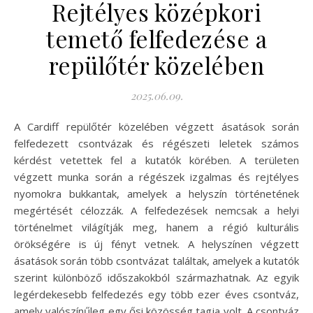
Rejtélyes középkori
temető felfedezése a
repülőtér közelében
2025.06.09.
A Cardiff repülőtér közelében végzett ásatások során
felfedezett csontvázak és régészeti leletek számos
kérdést vetettek fel a kutatók körében. A területen
végzett munka során a régészek izgalmas és rejtélyes
nyomokra bukkantak, amelyek a helyszín történetének
megértését célozzák. A felfedezések nemcsak a helyi
történelmet világítják meg, hanem a régió kulturális
örökségére is új fényt vetnek. A helyszínen végzett
ásatások során több csontvázat találtak, amelyek a kutatók
szerint különböző időszakokból származhatnak. Az egyik
legérdekesebb felfedezés egy több ezer éves csontváz,
amely valószínűleg egy ősi közösség tagja volt. A csontváz