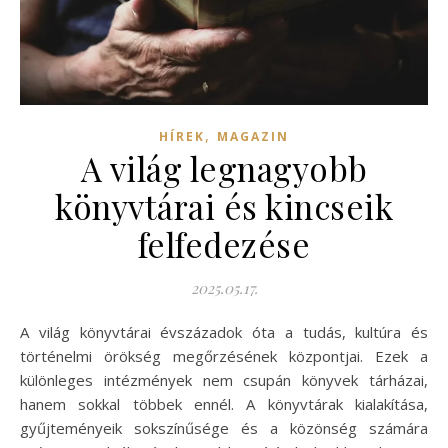
,
HÍREK
MAGAZIN
A világ legnagyobb
könyvtárai és kincseik
felfedezése
2025.05.17.
A világ könyvtárai évszázadok óta a tudás, kultúra és
történelmi örökség megőrzésének központjai. Ezek a
különleges intézmények nem csupán könyvek tárházai,
hanem sokkal többek ennél. A könyvtárak kialakítása,
gyűjteményeik sokszínűsége és a közönség számára