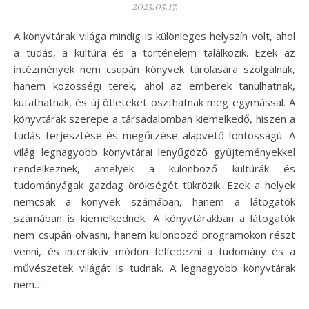
2025.05.17.
A könyvtárak világa mindig is különleges helyszín volt, ahol
a tudás, a kultúra és a történelem találkozik. Ezek az
intézmények nem csupán könyvek tárolására szolgálnak,
hanem közösségi terek, ahol az emberek tanulhatnak,
kutathatnak, és új ötleteket oszthatnak meg egymással. A
könyvtárak szerepe a társadalomban kiemelkedő, hiszen a
tudás terjesztése és megőrzése alapvető fontosságú. A
világ legnagyobb könyvtárai lenyűgöző gyűjteményekkel
rendelkeznek, amelyek a különböző kultúrák és
tudományágak gazdag örökségét tükrözik. Ezek a helyek
nemcsak a könyvek számában, hanem a látogatók
számában is kiemelkednek. A könyvtárakban a látogatók
nem csupán olvasni, hanem különböző programokon részt
venni, és interaktív módon felfedezni a tudomány és a
művészetek világát is tudnak. A legnagyobb könyvtárak
nem…