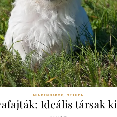
,
MINDENNAPOK
OTTHON
afajták: Ideális társak 
2025.10.30.