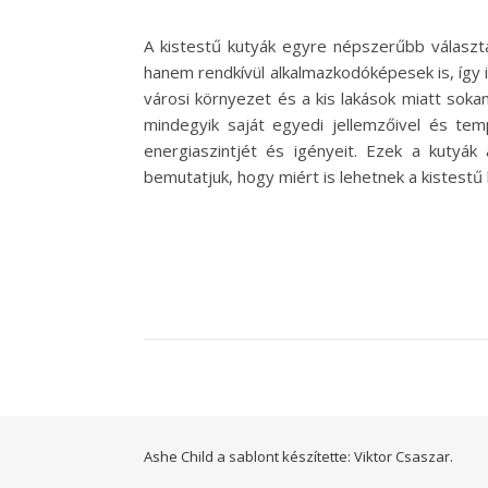
A kistestű kutyák egyre népszerűbb választ
hanem rendkívül alkalmazkodóképesek is, így i
városi környezet és a kis lakások miatt sokan
mindegyik saját egyedi jellemzőivel és t
energiaszintjét és igényeit. Ezek a kutyák 
bemutatjuk, hogy miért is lehetnek a kistestű
Ashe Child a sablont készítette:
Viktor Csaszar.