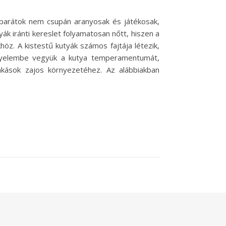
 barátok nem csupán aranyosak és játékosak,
ák iránti kereslet folyamatosan nőtt, hiszen a
höz. A kistestű kutyák számos fajtája létezik,
igyelembe vegyük a kutya temperamentumát,
 lakások zajos környezetéhez. Az alábbiakban