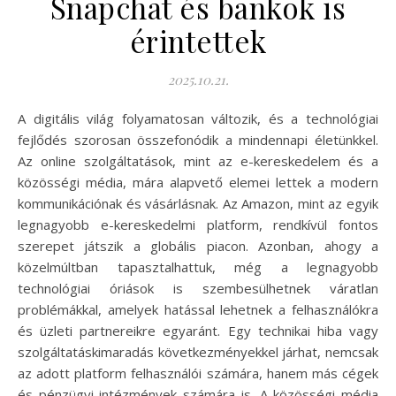
Snapchat és bankok is
érintettek
2025.10.21.
A digitális világ folyamatosan változik, és a technológiai
fejlődés szorosan összefonódik a mindennapi életünkkel.
Az online szolgáltatások, mint az e-kereskedelem és a
közösségi média, mára alapvető elemei lettek a modern
kommunikációnak és vásárlásnak. Az Amazon, mint az egyik
legnagyobb e-kereskedelmi platform, rendkívül fontos
szerepet játszik a globális piacon. Azonban, ahogy a
közelmúltban tapasztalhattuk, még a legnagyobb
technológiai óriások is szembesülhetnek váratlan
problémákkal, amelyek hatással lehetnek a felhasználókra
és üzleti partnereikre egyaránt. Egy technikai hiba vagy
szolgáltatáskimaradás következményekkel járhat, nemcsak
az adott platform felhasználói számára, hanem más cégek
és pénzügyi intézmények számára is. A közösségi média