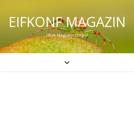
EIFKONF MAGAZIN
Hírek Magyarországról