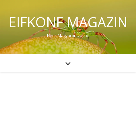
EIFKONF MAGAZIN
Hírek Magyarországról