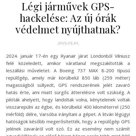
Légi járművek GPS-
hackelése: Az új órák
védelmet nyújthatnak?
2025.05.10.
2024. január 17-én egy Ryanair járat Londonból Vilniusz
felé közeledett, amikor váratlanul megszakították a
leszállási műveletet. A Boeing 737 MAX 8-200 típusú
repülőgép, amely már körülbelül 850 láb (259 méter)
magasságból süllyedt, GPS rendszerének jelét zavaró
hatás érte, ami miatt sürgős átterelésre volt szükség. A
pilóták ahelyett, hogy landoltak volna, kénytelenek voltak
visszarepülni az égbe, és körülbelül 400 kilométerrel (250
mérföld) délre, Varsóba irányítani a gépet. A litván légügyi
hatóságok később megerősítették, hogy a repülőgép GPS
jelének zavaráról volt szó. Ez az esemény nem számít