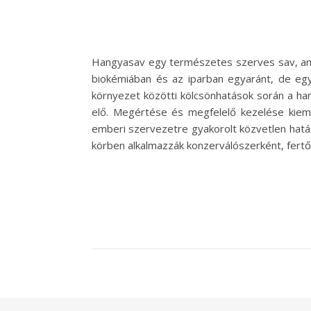
Hangyasav egy természetes szerves sav, ame
biokémiában és az iparban egyaránt, de eg
környezet közötti kölcsönhatások során a ha
elő. Megértése és megfelelő kezelése kieme
emberi szervezetre gyakorolt közvetlen hatá
körben alkalmazzák konzerválószerként, fertő