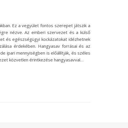
an. Ez a vegyület fontos szerepet játszik a
égre nézve. Az emberi szervezet és a külső
eket és egészségügyi kockázatokat idézhetnek
izálása érdekében. Hangyasav forrásai és az
ipari mennyiségben is előállítják, és széles
rvezet közvetlen érintkezése hangyasavval…