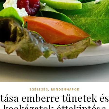
,
EGÉSZSÉG
MINDENNAPOK
tása emberre tünetek és
kockázatok áttekintése