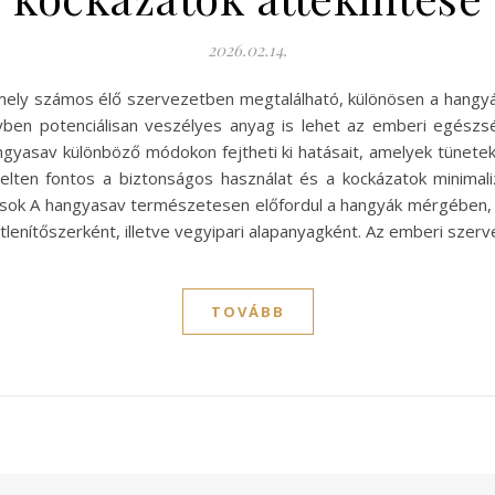
2026.02.14.
ly számos élő szervezetben megtalálható, különösen a hangyákb
yben potenciálisan veszélyes anyag is lehet az emberi egészs
ngyasav különböző módokon fejtheti ki hatásait, amelyek tünet
lten fontos a biztonságos használat és a kockázatok minimal
sok A hangyasav természetesen előfordul a hangyák mérgében, de 
tlenítőszerként, illetve vegyipari alapanyagként. Az emberi sze
TOVÁBB