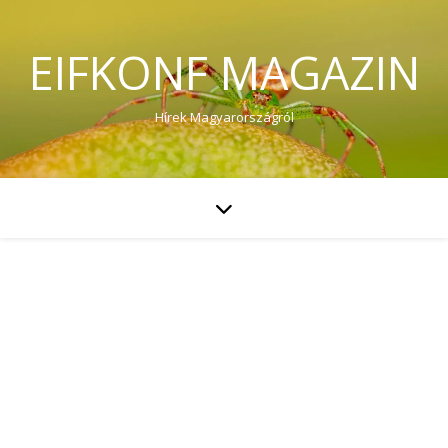
EIFKONF MAGAZIN
Hírek Magyarországról