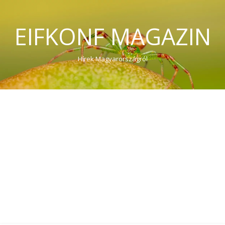
EIFKONF MAGAZIN
Hírek Magyarországról