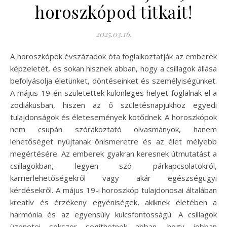
horoszkópod titkait!
2025.03.16.
A horoszkópok évszázadok óta foglalkoztatják az emberek
képzeletét, és sokan hisznek abban, hogy a csillagok állása
befolyásolja életünket, döntéseinket és személyiségünket.
A május 19-én születettek különleges helyet foglalnak el a
zodiákusban, hiszen az ő születésnapjukhoz egyedi
tulajdonságok és életesemények kötődnek. A horoszkópok
nem csupán szórakoztató olvasmányok, hanem
lehetőséget nyújtanak önismeretre és az élet mélyebb
megértésére. Az emberek gyakran keresnek útmutatást a
csillagokban, legyen szó párkapcsolatokról,
karrierlehetőségekről vagy akár egészségügyi
kérdésekről. A május 19-i horoszkóp tulajdonosai általában
kreatív és érzékeny egyéniségek, akiknek életében a
harmónia és az egyensúly kulcsfontosságú. A csillagok
üzenetei sokszor segíthetnek abban, hogy jobban