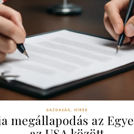
,
GAZDASÁG
HÍREK
ia megállapodás az Egyes
az USA között