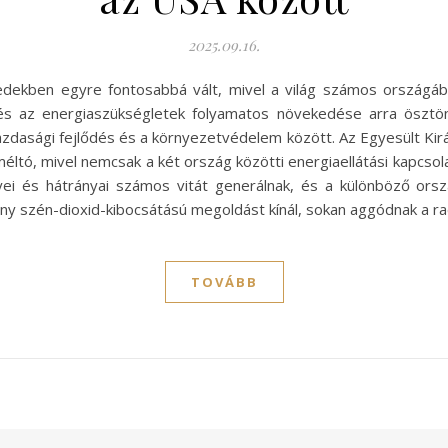
2025.09.16.
zedekben egyre fontosabbá vált, mivel a világ számos országáb
s és az energiaszükségletek folyamatos növekedése arra öszt
zdasági fejlődés és a környezetvédelem között. Az Egyesült Kirá
tó, mivel nemcsak a két ország közötti energiaellátási kapcsola
őnyei és hátrányai számos vitát generálnak, és a különböző or
ony szén-dioxid-kibocsátású megoldást kínál, sokan aggódnak a r
TOVÁBB