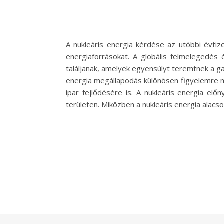
A nukleáris energia kérdése az utóbbi évti
energiaforrásokat. A globális felmelegedé
találjanak, amelyek egyensúlyt teremtnek a ga
energia megállapodás különösen figyelemre mél
ipar fejlődésére is. A nukleáris energia el
területen. Miközben a nukleáris energia alacs