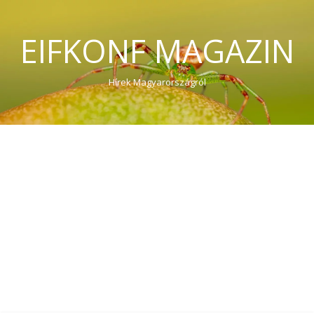
EIFKONF MAGAZIN
Hírek Magyarországról