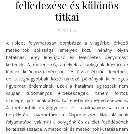
felfedezése és különös
titkai
2025.05.23.
A Földet folyamatosan bombázza a világűrből érkező
meteoritok sokasága, amelyek közül néhány olyan
hatalmas, hogy lenyűgöző és félelmetes benyomást
keltenek. A meteoritok, amelyek a bolygónk légkörébe
lépnek, különböző méretűek és összetételűek lehetnek,
de a legnagyobbak közé tartozó példányok különleges
figyelmet érdemelnek. Ezek a hatalmas égitestek nem
csupán tudományos érdekességek, hanem fontos
szerepet játszanak a Föld történetének megértésében is.
A meteoritok megfigyelése és tanulmányozása révén
betekintést nyerhetünk a Naprendszer kialakulásának
folyamatába, valamint a bolygónk és az élet fejlődésének
korai szakaszaiba. A meteorok és meteoritok kutatása nem