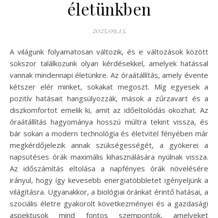
életünkben
2025.09.13.
A világunk folyamatosan változik, és e változások között
sokszor találkozunk olyan kérdésekkel, amelyek hatással
vannak mindennapi életünkre. Az óraátállítás, amely évente
kétszer elér minket, sokakat megoszt. Míg egyesek a
pozitív hatásait hangsúlyozzák, mások a zűrzavart és a
diszkomfortot emelik ki, amit az időeltolódás okozhat. Az
óraátállítás hagyománya hosszú múltra tekint vissza, és
bár sokan a modern technológia és életvitel fényében már
megkérdőjelezik annak szükségességét, a gyökerei a
napsütéses órák maximális kihasználására nyúlnak vissza.
Az időszámítás eltolása a napfényes órák növelésére
irányul, hogy így kevesebb energiatöbbletet igényeljünk a
világításra. Ugyanakkor, a biológiai óránkat érintő hatásai, a
szociális életre gyakorolt következményei és a gazdasági
aspektusok mind fontos szempontok, amelyeket