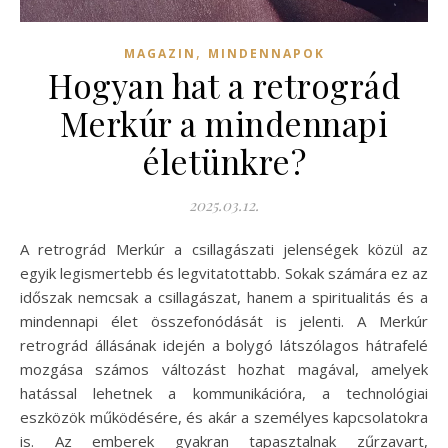
,
MAGAZIN
MINDENNAPOK
Hogyan hat a retrográd
Merkúr a mindennapi
életünkre?
2025.03.12.
A retrográd Merkúr a csillagászati jelenségek közül az
egyik legismertebb és legvitatottabb. Sokak számára ez az
időszak nemcsak a csillagászat, hanem a spiritualitás és a
mindennapi élet összefonódását is jelenti. A Merkúr
retrográd állásának idején a bolygó látszólagos hátrafelé
mozgása számos változást hozhat magával, amelyek
hatással lehetnek a kommunikációra, a technológiai
eszközök működésére, és akár a személyes kapcsolatokra
is. Az emberek gyakran tapasztalnak zűrzavart,