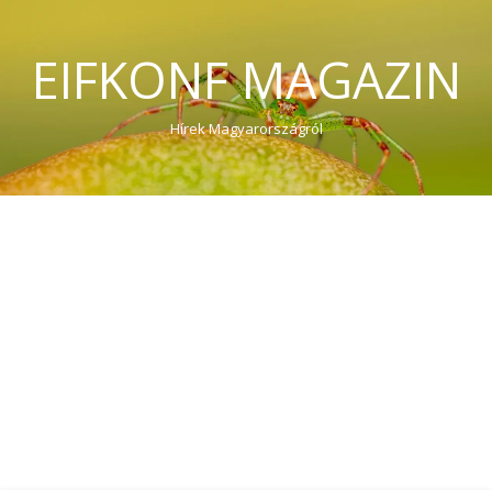
EIFKONF MAGAZIN
Hírek Magyarországról