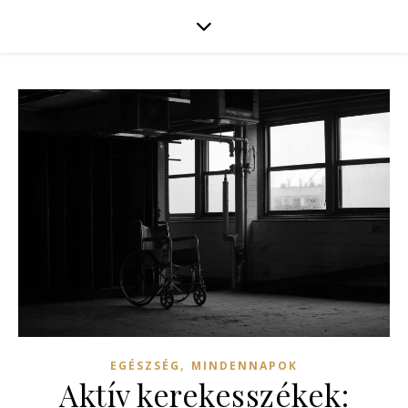
,
EGÉSZSÉG
MINDENNAPOK
Aktív kerekesszékek: