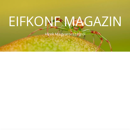
EIFKONF MAGAZIN
Hírek Magyarországról