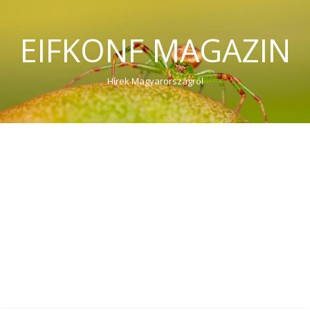
EIFKONF MAGAZIN
Hírek Magyarországról