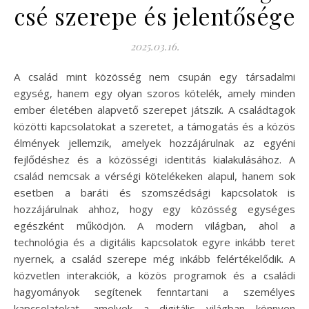
csé szerepe és jelentősége
2025.03.16.
A család mint közösség nem csupán egy társadalmi
egység, hanem egy olyan szoros kötelék, amely minden
ember életében alapvető szerepet játszik. A családtagok
közötti kapcsolatokat a szeretet, a támogatás és a közös
élmények jellemzik, amelyek hozzájárulnak az egyéni
fejlődéshez és a közösségi identitás kialakulásához. A
család nemcsak a vérségi kötelékeken alapul, hanem sok
esetben a baráti és szomszédsági kapcsolatok is
hozzájárulnak ahhoz, hogy egy közösség egységes
egészként működjön. A modern világban, ahol a
technológia és a digitális kapcsolatok egyre inkább teret
nyernek, a család szerepe még inkább felértékelődik. A
közvetlen interakciók, a közös programok és a családi
hagyományok segítenek fenntartani a személyes
kapcsolatokat, amelyek a digitális világban könnyen