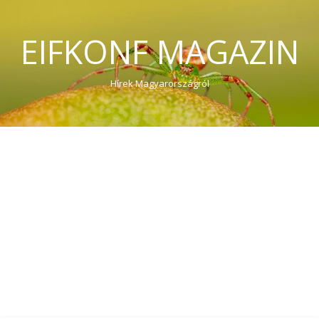
EIFKONF MAGAZIN
Hírek Magyarországról