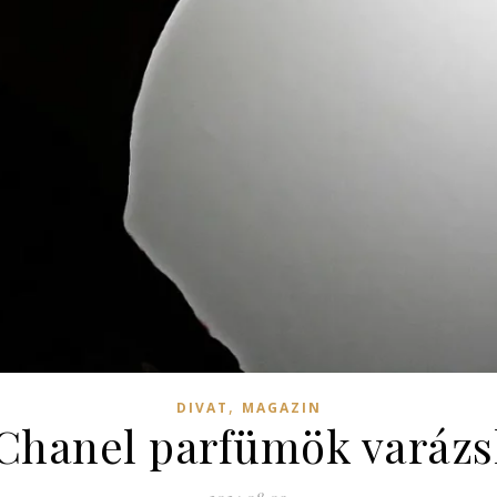
,
DIVAT
MAGAZIN
 Chanel parfümök varázsl