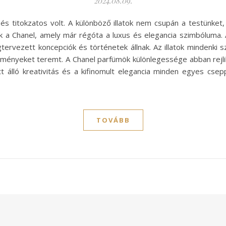
2024.08.09.
s titokzatos volt. A különböző illatok nem csupán a testünket,
 a Chanel, amely már régóta a luxus és elegancia szimbóluma. 
vezett koncepciók és történetek állnak. Az illatok mindenki s
ményeket teremt. A Chanel parfümök különlegessége abban rejlik
tt álló kreativitás és a kifinomult elegancia minden egyes c
TOVÁBB