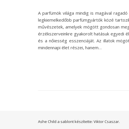
A parfümök világa mindig is magával ragadó é
legkiemelkedőbb parfümgyártók közé tartozik
művészetek, amelyek mögött gondosan megter
érzékszerveinkre gyakorolt hatásuk egyedi él
és a nőiesség esszenciáját. Az illatok mögö
mindennapi élet részei, hanem…
Ashe Child a sablont készítette:
Viktor Csaszar.