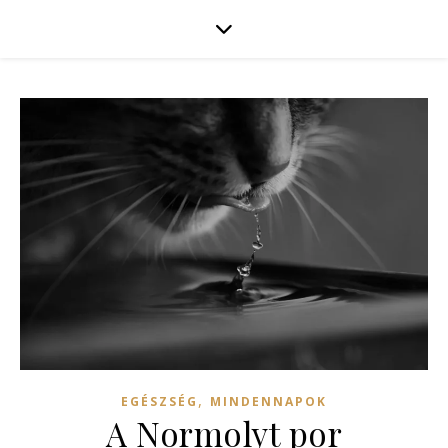
,
EGÉSZSÉG
MINDENNAPOK
A Normolyt por