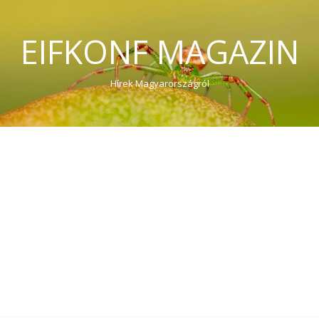
EIFKONF MAGAZIN
Hírek Magyarországról