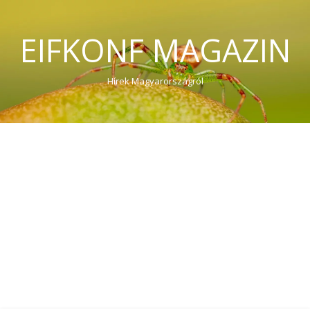
EIFKONF MAGAZIN
Hírek Magyarországról