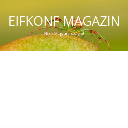
EIFKONF MAGAZIN
Hírek Magyarországról