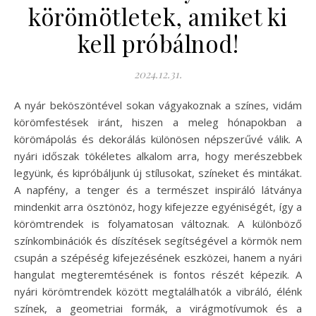
körömötletek, amiket ki
kell próbálnod!
2024.12.31.
A nyár beköszöntével sokan vágyakoznak a színes, vidám
körömfestések iránt, hiszen a meleg hónapokban a
körömápolás és dekorálás különösen népszerűvé válik. A
nyári időszak tökéletes alkalom arra, hogy merészebbek
legyünk, és kipróbáljunk új stílusokat, színeket és mintákat.
A napfény, a tenger és a természet inspiráló látványa
mindenkit arra ösztönöz, hogy kifejezze egyéniségét, így a
körömtrendek is folyamatosan változnak. A különböző
színkombinációk és díszítések segítségével a körmök nem
csupán a szépéség kifejezésének eszközei, hanem a nyári
hangulat megteremtésének is fontos részét képezik. A
nyári körömtrendek között megtalálhatók a vibráló, élénk
színek, a geometriai formák, a virágmotívumok és a