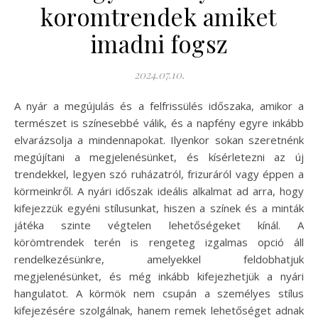
koromtrendek amiket
imadni fogsz
2024.07.10.
A nyár a megújulás és a felfrissülés időszaka, amikor a
természet is színesebbé válik, és a napfény egyre inkább
elvarázsolja a mindennapokat. Ilyenkor sokan szeretnénk
megújítani a megjelenésünket, és kísérletezni az új
trendekkel, legyen szó ruházatról, frizuráról vagy éppen a
körmeinkről. A nyári időszak ideális alkalmat ad arra, hogy
kifejezzük egyéni stílusunkat, hiszen a színek és a minták
játéka szinte végtelen lehetőségeket kínál. A
körömtrendek terén is rengeteg izgalmas opció áll
rendelkezésünkre, amelyekkel feldobhatjuk
megjelenésünket, és még inkább kifejezhetjük a nyári
hangulatot. A körmök nem csupán a személyes stílus
kifejezésére szolgálnak, hanem remek lehetőséget adnak