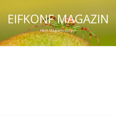
EIFKONF MAGAZIN
Hírek Magyarországról