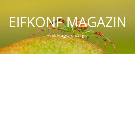
EIFKONF MAGAZIN
Hírek Magyarországról