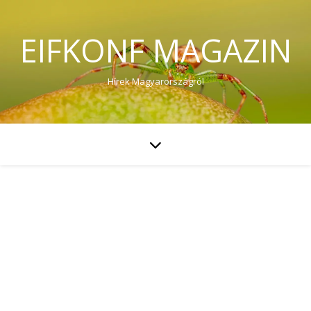
EIFKONF MAGAZIN
Hírek Magyarországról