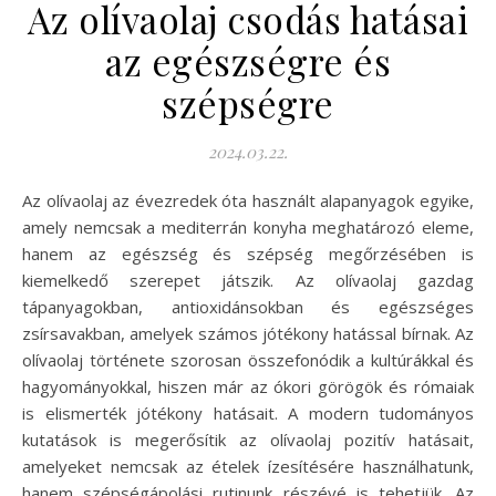
Az olívaolaj csodás hatásai
az egészségre és
szépségre
2024.03.22.
Az olívaolaj az évezredek óta használt alapanyagok egyike,
amely nemcsak a mediterrán konyha meghatározó eleme,
hanem az egészség és szépség megőrzésében is
kiemelkedő szerepet játszik. Az olívaolaj gazdag
tápanyagokban, antioxidánsokban és egészséges
zsírsavakban, amelyek számos jótékony hatással bírnak. Az
olívaolaj története szorosan összefonódik a kultúrákkal és
hagyományokkal, hiszen már az ókori görögök és rómaiak
is elismerték jótékony hatásait. A modern tudományos
kutatások is megerősítik az olívaolaj pozitív hatásait,
amelyeket nemcsak az ételek ízesítésére használhatunk,
hanem szépségápolási rutinunk részévé is tehetjük. Az