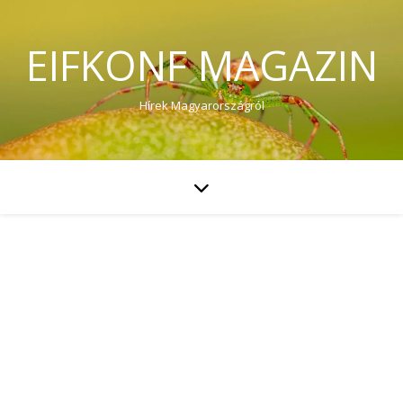
EIFKONF MAGAZIN
Hírek Magyarországról