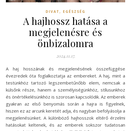
,
DIVAT
EGÉSZSÉG
A hajhossz hatása a
megjelenésre és
önbizalomra
2024.11.17.
A haj hosszának és megjelenésének összefüggése
évezredek óta foglalkoztatja az embereket. A haj, mint a
testünkhöz tartozó legszembetűnőbb elem, nemcsak a
külsőnk része, hanem a személyiségünkhöz, stílusunkhoz
és önértékelésünkhöz is szorosan kapcsolódik. Az emberek
gyakran az első benyomás során a hajra is figyelnek,
hiszen ez az arcunk keretét adja, és nagyban befolyásolja a
megjelenésünket. A különböző hajhosszok eltérő érzelmi
hatásokat keltenek, és az emberek sokszor tudatosan