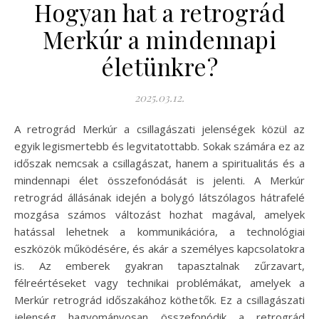
Hogyan hat a retrográd
Merkúr a mindennapi
életünkre?
2025.03.12.
A retrográd Merkúr a csillagászati jelenségek közül az
egyik legismertebb és legvitatottabb. Sokak számára ez az
időszak nemcsak a csillagászat, hanem a spiritualitás és a
mindennapi élet összefonódását is jelenti. A Merkúr
retrográd állásának idején a bolygó látszólagos hátrafelé
mozgása számos változást hozhat magával, amelyek
hatással lehetnek a kommunikációra, a technológiai
eszközök működésére, és akár a személyes kapcsolatokra
is. Az emberek gyakran tapasztalnak zűrzavart,
félreértéseket vagy technikai problémákat, amelyek a
Merkúr retrográd időszakához köthetők. Ez a csillagászati
jelenség hagyományosan összefonódik a retrográd