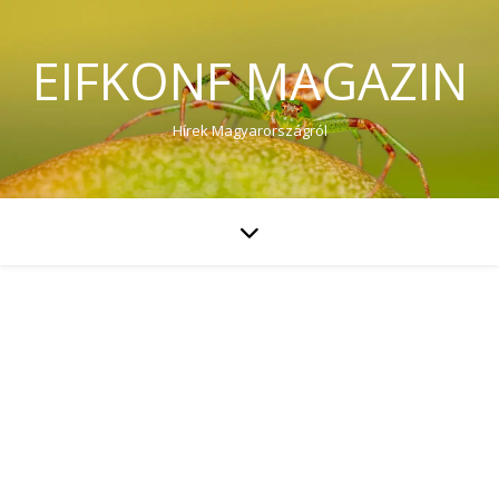
EIFKONF MAGAZIN
Hírek Magyarországról