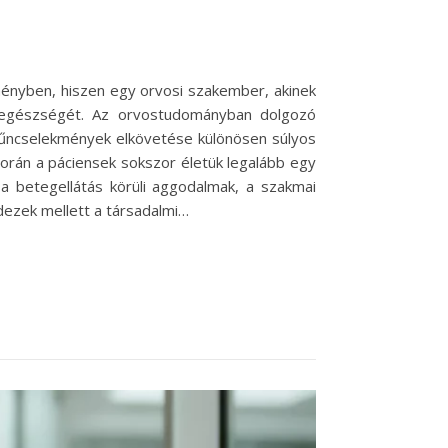
ményben, hiszen egy orvosi szakember, akinek
és egészségét. Az orvostudományban dolgozó
bűncselekmények elkövetése különösen súlyos
során a páciensek sokszor életük legalább egy
a betegellátás körüli aggodalmak, a szakmai
dezek mellett a társadalmi…