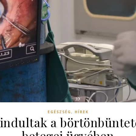
,
EGÉSZSÉG
HÍREK
ndultak a börtönbünteté
betegei ügyében