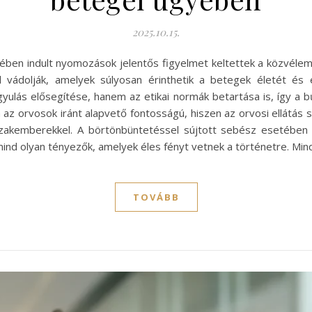
2025.10.15.
ében indult nyomozások jelentős figyelmet keltettek a közvéle
el vádolják, amelyek súlyosan érinthetik a betegek életét 
ulás elősegítése, hanem az etikai normák betartása is, így a 
az orvosok iránt alapvető fontosságú, hiszen az orvosi ellátás 
 szakemberekkel. A börtönbüntetéssel sújtott sebész esetében 
mind olyan tényezők, amelyek éles fényt vetnek a történetre. Min
TOVÁBB