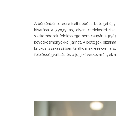
A börtönbüntetésre ítélt sebész betegei ügy
hivatása a gyógyítás, olyan cselekedetekk
szakemberek felelőssége nem csupán a gyógy
következményekkel járhat. A betegek bizalma 
kritikus szakaszában találkoznak ezekkel a
felelősségvállalás és a jogi következmények 