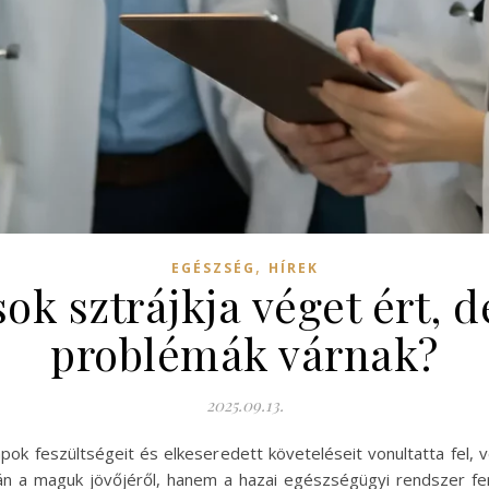
,
EGÉSZSÉG
HÍREK
sok sztrájkja véget ért, 
problémák várnak?
2025.09.13.
apok feszültségeit és elkeseredett követeléseit vonultatta fel
 a maguk jövőjéről, hanem a hazai egészségügyi rendszer fenn