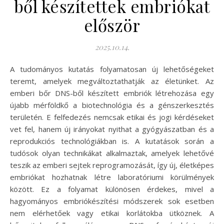
ből készítettek embriókat
először
2025.10.14.
A tudományos kutatás folyamatosan új lehetőségeket
teremt, amelyek megváltoztathatják az életünket. Az
emberi bőr DNS-ből készített embriók létrehozása egy
újabb mérföldkő a biotechnológia és a génszerkesztés
területén. E felfedezés nemcsak etikai és jogi kérdéseket
vet fel, hanem új irányokat nyithat a gyógyászatban és a
reprodukciós technológiákban is. A kutatások során a
tudósok olyan technikákat alkalmaztak, amelyek lehetővé
teszik az emberi sejtek reprogramozását, így új, életképes
embriókat hozhatnak létre laboratóriumi körülmények
között. Ez a folyamat különösen érdekes, mivel a
hagyományos embriókészítési módszerek sok esetben
nem elérhetőek vagy etikai korlátokba ütköznek. A