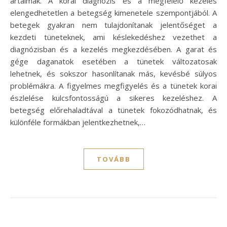
ártalmak. A korai diagnózis és a megfelelő kezelés
elengedhetetlen a betegség kimenetele szempontjából. A
betegek gyakran nem tulajdonítanak jelentőséget a
kezdeti tüneteknek, ami késlekedéshez vezethet a
diagnózisban és a kezelés megkezdésében. A garat és
gége daganatok esetében a tünetek változatosak
lehetnek, és sokszor hasonlítanak más, kevésbé súlyos
problémákra. A figyelmes megfigyelés és a tünetek korai
észlelése kulcsfontosságú a sikeres kezeléshez. A
betegség előrehaladtával a tünetek fokozódhatnak, és
különféle formákban jelentkezhetnek,…
TOVÁBB