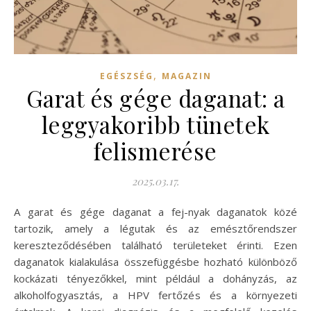
,
EGÉSZSÉG
MAGAZIN
Garat és gége daganat: a
leggyakoribb tünetek
felismerése
2025.03.17.
A garat és gége daganat a fej-nyak daganatok közé
tartozik, amely a légutak és az emésztőrendszer
kereszteződésében található területeket érinti. Ezen
daganatok kialakulása összefüggésbe hozható különböző
kockázati tényezőkkel, mint például a dohányzás, az
alkoholfogyasztás, a HPV fertőzés és a környezeti