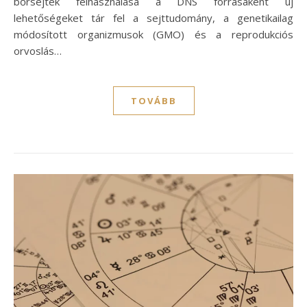
bőrsejtek felhasználása a DNS forrásaként új
lehetőségeket tár fel a sejttudomány, a genetikailag
módosított organizmusok (GMO) és a reprodukciós
orvoslás…
TOVÁBB