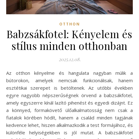
OTTHON
Babzsákfotel: Kényelem és
stílus minden otthonban
2025.12.08.
Az otthon kényelme és hangulata nagyban múlik a
bútorokon, amelyek nemcsak funkcionálisak, hanem
esztétikai szerepet is betöltenek. Az utóbbi években
egyre nagyobb népszerűségnek örvend a babzsákfotel,
amely egyszerre kínál lazító pihenést és egyedi dizájnt. Ez
a könnyed, formakövető ülőalkalmatosság nem csak a
fiatalok körében hódít, hanem a család minden tagjának
kedvence lehet, hiszen alkalmazkodik a test formájához, és
különféle helyiségekben is jól mutat. A babzsákfotel