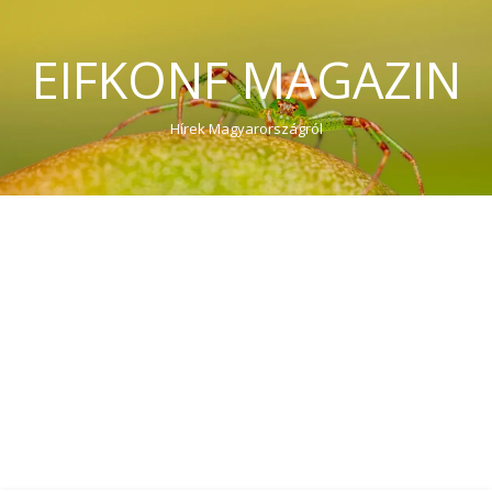
EIFKONF MAGAZIN
Hírek Magyarországról