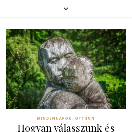
,
MINDENNAPOK
OTTHON
Hogyan válasszunk és