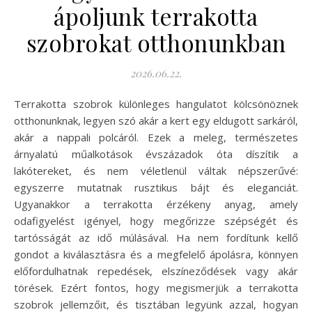
ápoljunk terrakotta
szobrokat otthonunkban
2026.06.22.
Terrakotta szobrok különleges hangulatot kölcsönöznek
otthonunknak, legyen szó akár a kert egy eldugott sarkáról,
akár a nappali polcáról. Ezek a meleg, természetes
árnyalatú műalkotások évszázadok óta díszítik a
lakótereket, és nem véletlenül váltak népszerűvé:
egyszerre mutatnak rusztikus bájt és eleganciát.
Ugyanakkor a terrakotta érzékeny anyag, amely
odafigyelést igényel, hogy megőrizze szépségét és
tartósságát az idő múlásával. Ha nem fordítunk kellő
gondot a kiválasztásra és a megfelelő ápolásra, könnyen
előfordulhatnak repedések, elszíneződések vagy akár
törések. Ezért fontos, hogy megismerjük a terrakotta
szobrok jellemzőit, és tisztában legyünk azzal, hogyan