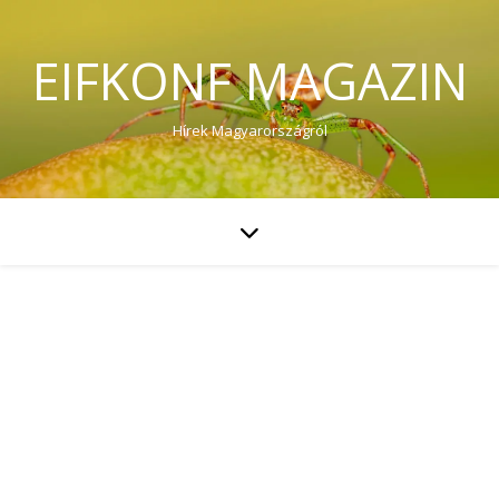
EIFKONF MAGAZIN
Hírek Magyarországról