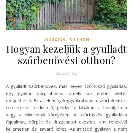
,
EGÉSZSÉG
OTTHON
Hogyan kezeljük a gyulladt
szőrbenövést otthon?
2024.03.04.
A gyulladt szőrbenövés, más néven szőrtüsző-gyulladás,
egy gyakori bőrprobléma, amely sok ember életét
megnehezíti. Ez a jelenség leggyakrabban a szőrtelenített
területeken fordul elő, például a lábakon, a hónaljakban
vagy a bikinivonal környékén. A szőrtüszők gyulladása
fájdalmat, bőrpírt és duzzanatot okozhat, ami rendkívül
kellemetlen és zavaró lehet. Az irritáció gyakran a nem