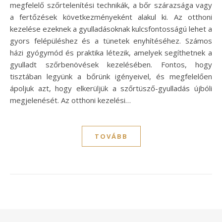
megfelelő szőrtelenítési technikák, a bőr szárazsága vagy
a fertőzések következményeként alakul ki. Az otthoni
kezelése ezeknek a gyulladásoknak kulcsfontosságú lehet a
gyors felépüléshez és a tünetek enyhítéséhez. Számos
házi gyógymód és praktika létezik, amelyek segíthetnek a
gyulladt szőrbenövések kezelésében. Fontos, hogy
tisztában legyünk a bőrünk igényeivel, és megfelelően
ápoljuk azt, hogy elkerüljük a szőrtüsző-gyulladás újbóli
megjelenését. Az otthoni kezelési…
TOVÁBB