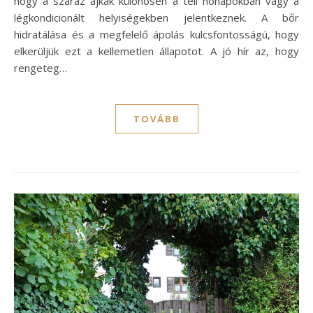
hogy a száraz ajkak különösen a téli hónapokban vagy a
légkondicionált helyiségekben jelentkeznek. A bőr
hidratálása és a megfelelő ápolás kulcsfontosságú, hogy
elkerüljük ezt a kellemetlen állapotot. A jó hír az, hogy
rengeteg…
TOVÁBB