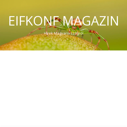
EIFKONF MAGAZIN
Hírek Magyarországról