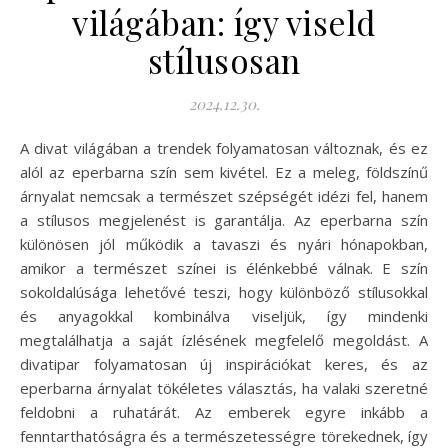
világában: így viseld
stílusosan
2024.12.30.
A divat világában a trendek folyamatosan változnak, és ez
alól az eperbarna szín sem kivétel. Ez a meleg, földszínű
árnyalat nemcsak a természet szépségét idézi fel, hanem
a stílusos megjelenést is garantálja. Az eperbarna szín
különösen jól működik a tavaszi és nyári hónapokban,
amikor a természet színei is élénkebbé válnak. E szín
sokoldalúsága lehetővé teszi, hogy különböző stílusokkal
és anyagokkal kombinálva viseljük, így mindenki
megtalálhatja a saját ízlésének megfelelő megoldást. A
divatipar folyamatosan új inspirációkat keres, és az
eperbarna árnyalat tökéletes választás, ha valaki szeretné
feldobni a ruhatárát. Az emberek egyre inkább a
fenntarthatóságra és a természetességre törekednek, így