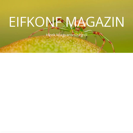
EIFKONF MAGAZIN
Hírek Magyarországról