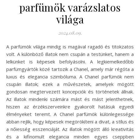
parfümök varázslatos
világa
2024.08.09.
A parfümök világa mindig is magával ragadó és titokzatos
volt. A különböző illatok nem csupán a testünket, hanem a
lelkünket is képesek befolyásolni. A legkiemelkedőbb
parfümgyártók közé tartozik a Chanel, amely már régóta a
luxus és elegancia szimbóluma. A Chanel parfümök nem
csupán illatok; ezek a művészetek, amelyek mögött
gondosan megtervezett koncepciók és történetek állnak.
Az illatok mindenki számára mást és mást jelenthetnek,
hiszen az érzékszerveinkre gyakorolt hatásuk egyedi
élményeket teremt. A Chanel parfümök különlegessége
abban rejlik, hogy képesek megörökíteni a divat, a stílus és
a nőiesség esszenciáját. Az illatok mögött álló kreativitás
és a kifinomult elegancia minden egyes cseppben