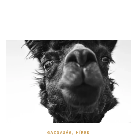
,
GAZDASÁG
HÍREK