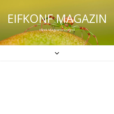
EIFKONF MAGAZIN
Hírek Magyarországról