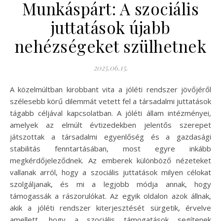
Munkáspárt: A szociális
juttatások újabb
nehézségeket szülhetnek
2025.06.15.
A közelmúltban kirobbant vita a jóléti rendszer jövőjéről
szélesebb körű dilemmát vetett fel a társadalmi juttatások
tágabb céljával kapcsolatban. A jóléti állam intézményei,
amelyek az elmúlt évtizedekben jelentős szerepet
játszottak a társadalmi egyenlőség és a gazdasági
stabilitás fenntartásában, most egyre inkább
megkérdőjeleződnek. Az emberek különböző nézeteket
vallanak arról, hogy a szociális juttatások milyen célokat
szolgáljanak, és mi a legjobb módja annak, hogy
támogassák a rászorulókat. Az egyik oldalon azok állnak,
akik a jóléti rendszer kiterjesztését sürgetik, érvelve
amellett, hogy a szociális támogatások segítenek