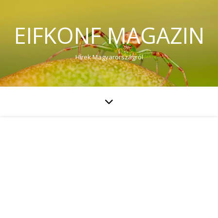
EIFKONF MAGAZIN
Hírek Magyarországról