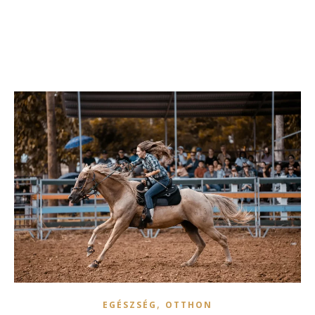
,
EGÉSZSÉG
OTTHON