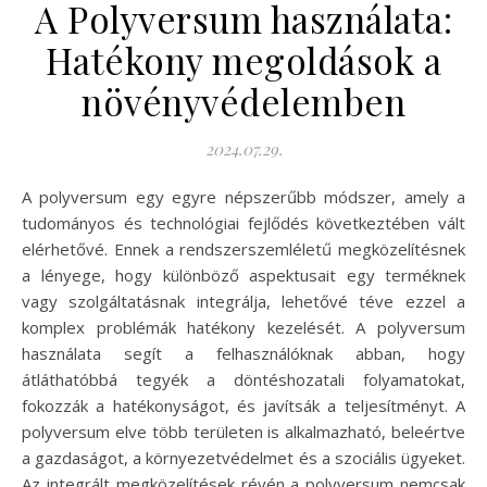
A Polyversum használata:
Hatékony megoldások a
növényvédelemben
2024.07.29.
A polyversum egy egyre népszerűbb módszer, amely a
tudományos és technológiai fejlődés következtében vált
elérhetővé. Ennek a rendszerszemléletű megközelítésnek
a lényege, hogy különböző aspektusait egy terméknek
vagy szolgáltatásnak integrálja, lehetővé téve ezzel a
komplex problémák hatékony kezelését. A polyversum
használata segít a felhasználóknak abban, hogy
átláthatóbbá tegyék a döntéshozatali folyamatokat,
fokozzák a hatékonyságot, és javítsák a teljesítményt. A
polyversum elve több területen is alkalmazható, beleértve
a gazdaságot, a környezetvédelmet és a szociális ügyeket.
Az integrált megközelítések révén a polyversum nemcsak