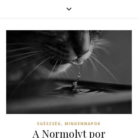
,
EGÉSZSÉG
MINDENNAPOK
A Normolyt por