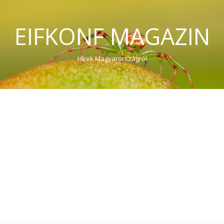
EIFKONF MAGAZIN
Hírek Magyarországról