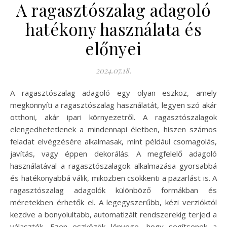
A ragasztószalag adagoló
hatékony használata és
előnyei
2024.07.18.
A ragasztószalag adagoló egy olyan eszköz, amely
megkönnyíti a ragasztószalag használatát, legyen szó akár
otthoni, akár ipari környezetről. A ragasztószalagok
elengedhetetlenek a mindennapi életben, hiszen számos
feladat elvégzésére alkalmasak, mint például csomagolás,
javítás, vagy éppen dekorálás. A megfelelő adagoló
használatával a ragasztószalagok alkalmazása gyorsabbá
és hatékonyabbá válik, miközben csökkenti a pazarlást is. A
ragasztószalag adagolók különböző formákban és
méretekben érhetők el. A legegyszerűbb, kézi verzióktól
kezdve a bonyolultabb, automatizált rendszerekig terjed a
választék. Ezen eszközök lényege, hogy segítsenek a