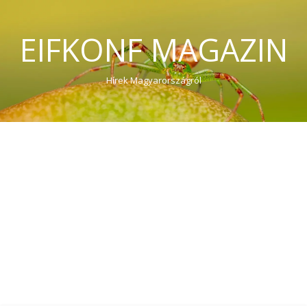
EIFKONF MAGAZIN
Hírek Magyarországról