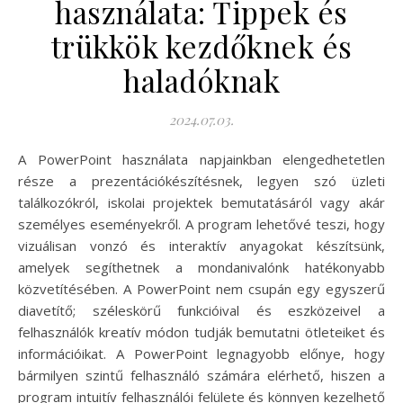
használata: Tippek és
trükkök kezdőknek és
haladóknak
2024.07.03.
A PowerPoint használata napjainkban elengedhetetlen
része a prezentációkészítésnek, legyen szó üzleti
találkozókról, iskolai projektek bemutatásáról vagy akár
személyes eseményekről. A program lehetővé teszi, hogy
vizuálisan vonzó és interaktív anyagokat készítsünk,
amelyek segíthetnek a mondanivalónk hatékonyabb
közvetítésében. A PowerPoint nem csupán egy egyszerű
diavetítő; széleskörű funkcióival és eszközeivel a
felhasználók kreatív módon tudják bemutatni ötleteiket és
információikat. A PowerPoint legnagyobb előnye, hogy
bármilyen szintű felhasználó számára elérhető, hiszen a
program intuitív felhasználói felülete és könnyen kezelhető