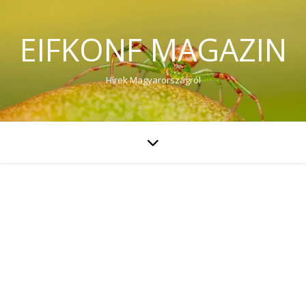
EIFKONF MAGAZIN
Hírek Magyarországról