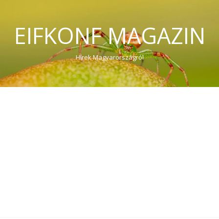
EIFKONF MAGAZIN
Hírek Magyarországról