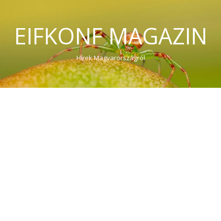
EIFKONF MAGAZIN
Hírek Magyarországról