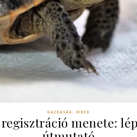
,
GAZDASÁG
HÍREK
regisztráció menete: lép
útmutató