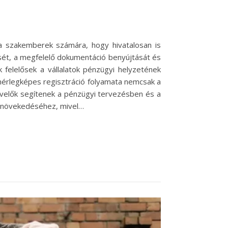
a szakemberek számára, hogy hivatalosan is
sét, a megfelelő dokumentáció benyújtását és
felelősek a vállalatok pénzügyi helyzetének
mérlegképes regisztráció folyamata nemcsak a
yvelők segítenek a pénzügyi tervezésben és a
s növekedéséhez, mivel…