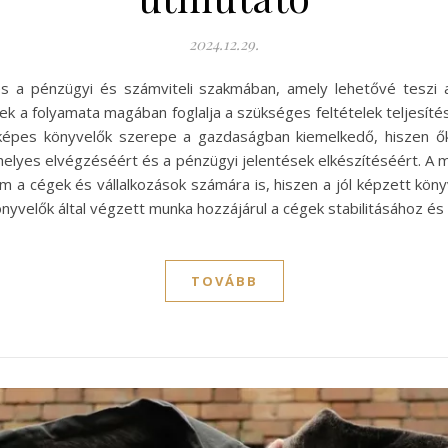
2024.12.29.
és a pénzügyi és számviteli szakmában, amely lehetővé teszi 
k a folyamata magában foglalja a szükséges feltételek teljesíté
képes könyvelők szerepe a gazdaságban kiemelkedő, hiszen ők 
elyes elvégzéséért és a pénzügyi jelentések elkészítéséért. A 
a cégek és vállalkozások számára is, hiszen a jól képzett kön
nyvelők által végzett munka hozzájárul a cégek stabilitásához é
TOVÁBB