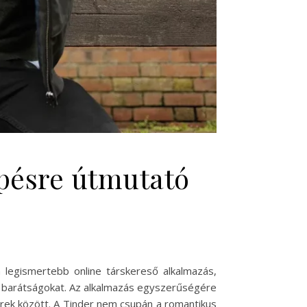
épésre útmutató
 legismertebb online társkereső alkalmazás,
s barátságokat. Az alkalmazás egyszerűségére
erek között. A Tinder nem csupán a romantikus