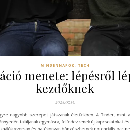
,
MINDENNAPOK
TECH
ráció menete: lépésről l
kezdőknek
2024.07.15.
egyre nagyobb szerepet játszanak életünkben. A Tinder, mint a
könnyedén találjanak egymásra, felfedezzenek új kapcsolatokat é
használók gyorsan és hatékonyan böngészhetnek potenciális partn