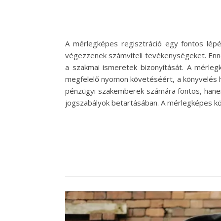
A mérlegképes regisztráció egy fontos lép
végezzenek számviteli tevékenységeket. Enne
a szakmai ismeretek bizonyítását. A mérleg
megfelelő nyomon követéséért, a könyvelés h
pénzügyi szakemberek számára fontos, hanem 
jogszabályok betartásában. A mérlegképes kö