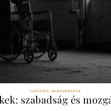
,
EGÉSZSÉG
MINDENNAPOK
ékek: szabadság és mozgá