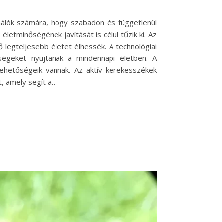
nálók számára, hogy szabadon és függetlenül
etminőségének javítását is célul tűzik ki. Az
 legteljesebb életet élhessék. A technológiai
ségeket nyújtanak a mindennapi életben. A
hetőségeik vannak. Az aktív kerekesszékek
t, amely segít a…