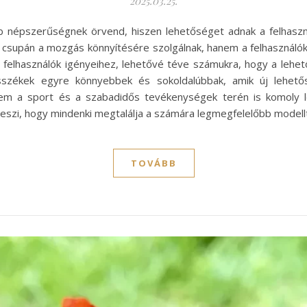
2025.03.25.
b népszerűségnek örvend, hiszen lehetőséget adnak a felhasz
upán a mozgás könnyítésére szolgálnak, hanem a felhasználók él
felhasználók igényeihez, lehetővé téve számukra, hogy a lehető
sszékek egyre könnyebbek és sokoldalúbbak, amik új lehető
em a sport és a szabadidős tevékenységek terén is komoly le
eszi, hogy mindenki megtalálja a számára legmegfelelőbb modell
TOVÁBB