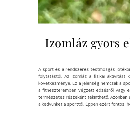
Izomláz gyors e
A sport és a rendszeres testmozgás jótékon
folytatástól. Az izomláz a fizikai aktivitá
következménye. Ez a jelenség nemcsak a spor
a fitneszteremben végzett edzésről vagy e
természetes részeként tekinthető. Azonban a
a kedvünket a sporttól. Éppen ezért fontos, h