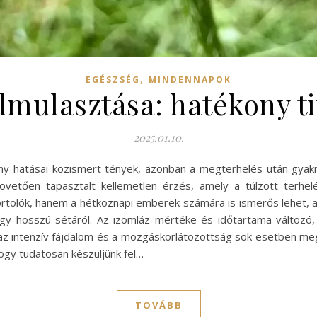
,
EGÉSZSÉG
MINDENNAPOK
lmulasztása: hatékony t
2025.01.10.
y hatásai közismert tények, azonban a megterhelés után gyakra
st követően tapasztalt kellemetlen érzés, amely a túlzott terh
tolók, hanem a hétköznapi emberek számára is ismerős lehet, ak
gy hosszú sétáról. Az izomláz mértéke és időtartama változó
z intenzív fájdalom és a mozgáskorlátozottság sok esetben meg
ogy tudatosan készüljünk fel…
TOVÁBB