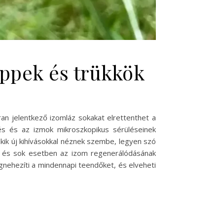
ippek és trükkök
n jelentkező izomláz sokakat elrettenthet a
elés és az izmok mikroszkopikus sérüléseinek
ik új kihívásokkal néznek szembe, legyen szó
, és sok esetben az izom regenerálódásának
nehezíti a mindennapi teendőket, és elveheti