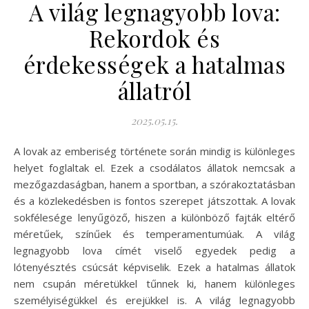
A világ legnagyobb lova:
Rekordok és
érdekességek a hatalmas
állatról
2025.05.15.
A lovak az emberiség története során mindig is különleges
helyet foglaltak el. Ezek a csodálatos állatok nemcsak a
mezőgazdaságban, hanem a sportban, a szórakoztatásban
és a közlekedésben is fontos szerepet játszottak. A lovak
sokfélesége lenyűgöző, hiszen a különböző fajták eltérő
méretűek, színűek és temperamentumúak. A világ
legnagyobb lova címét viselő egyedek pedig a
lótenyésztés csúcsát képviselik. Ezek a hatalmas állatok
nem csupán méretükkel tűnnek ki, hanem különleges
személyiségükkel és erejükkel is. A világ legnagyobb