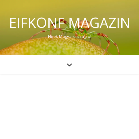
EIFKONF MAGAZIN
Hírek Magyarországról